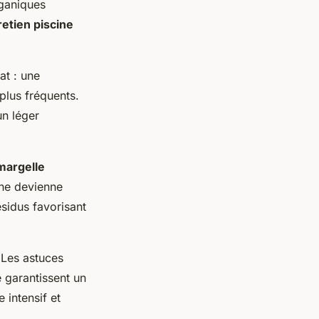
rganiques
retien piscine
at : une
plus fréquents.
un léger
margelle
 ne devienne
ésidus favorisant
 Les astuces
é garantissent un
 intensif et