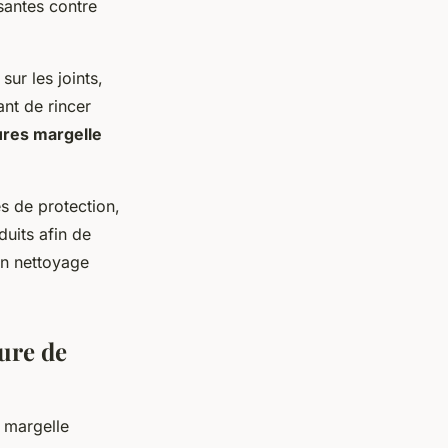
santes contre
sur les joints,
ant de rincer
ures margelle
es de protection,
duits afin de
un nettoyage
dure de
a margelle