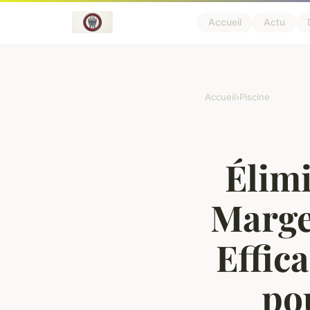
Accueil
Actu
Accueil
›
Piscine
Élimi
Margel
Effic
po