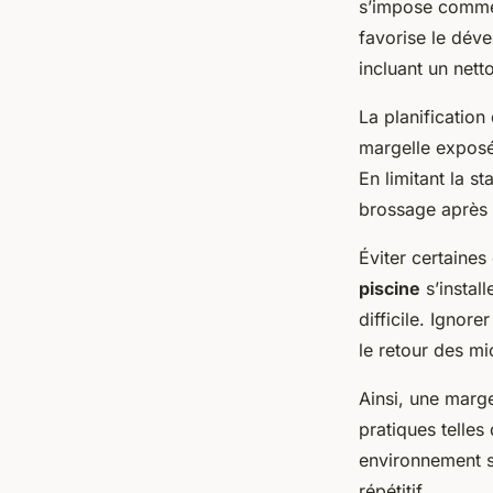
s’impose comme 
favorise le dé
incluant un nett
La planification
margelle exposé
En limitant la s
brossage après l
Éviter certaines
piscine
s’instal
difficile. Ignore
le retour des mi
Ainsi, une marge
pratiques telles 
environnement sa
répétitif.