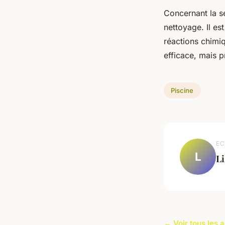
Concernant la sé
nettoyage. Il es
réactions chimi
efficace, mais 
Piscine
EC
L
Li
← Voir tous les a