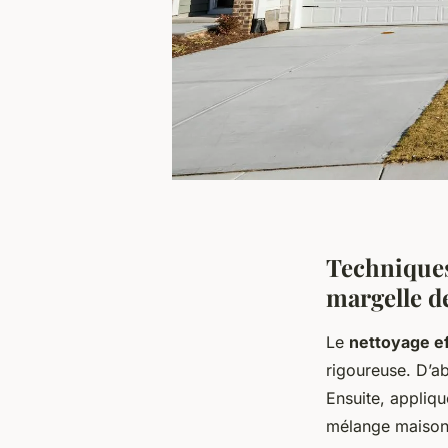
Techniques
margelle d
Le
nettoyage ef
rigoureuse. D’ab
Ensuite, appliq
mélange maison 