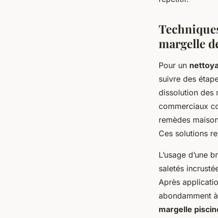
Techniques
margelle d
Pour un
nettoya
suivre des étape
dissolution des 
commerciaux con
remèdes maison,
Ces solutions re
L’usage d’une br
saletés incrusté
Après applicatio
abondamment à l
margelle piscin