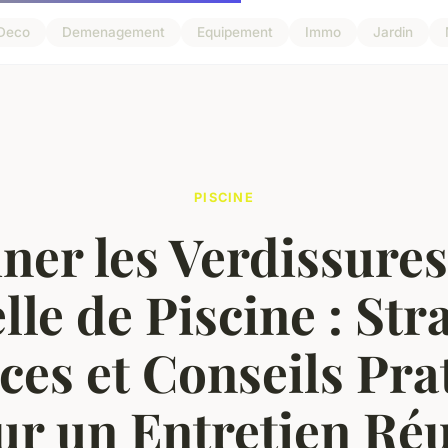
Deco
Demenagement
Equipement
Immo
Jardin
PISCINE
ner les Verdissures
le de Piscine : Str
aces et Conseils Pra
ur un Entretien Réu