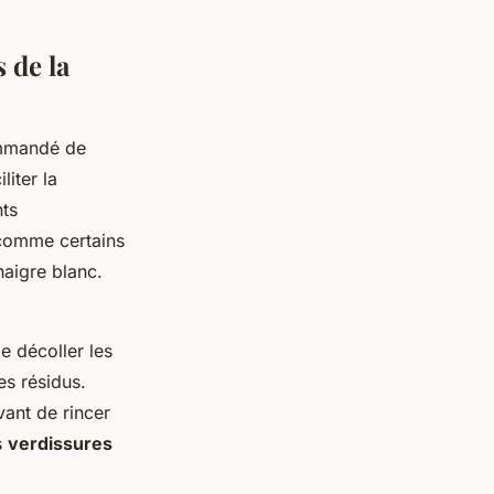
 de la
ommandé de
iter la
nts
 comme certains
aigre blanc.
e décoller les
es résidus.
vant de rincer
s
verdissures