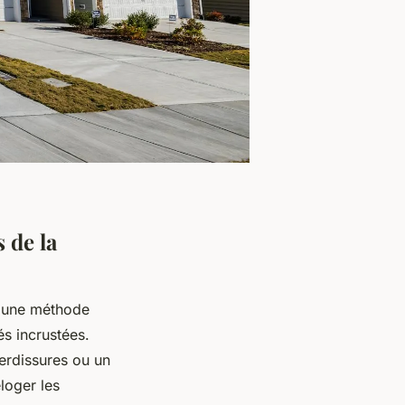
 de la
e une méthode
és incrustées.
erdissures ou un
loger les