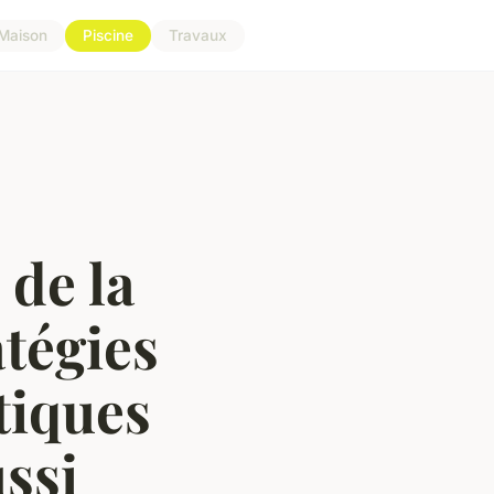
Maison
Piscine
Travaux
 de la
atégies
tiques
ssi