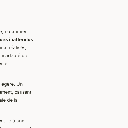
ne, notamment
ques inattendus
mal réalisés,
e inadapté du
ente
 légère. Un
lement, causant
ale de la
nt lié à une