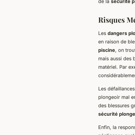
de la
sécurité p
Risques Mé
Les
dangers pl
en raison de bl
piscine
, on tro
mais aussi des b
matériel. Par e
considérablement
Les défaillances
plongeoir mal e
des blessures gr
sécurité plonge
Enfin, la respon