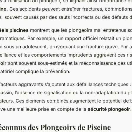
s à l’utilisation du plongeoir, soulignant ainsi l’importance 
ine
. Ces accidents peuvent entraîner fractures, commotion
, souvent causés par des sauts incorrects ou des défauts d
éels piscines
montrent que les plongeoirs mal entretenus son
matiques. Par exemple, un rapport officiel relatait un plon
ré sous un adolescent, provoquant une fracture grave. Par ai
illance et les comportements imprudents aggravent ces ri
oir
sont souvent sous-estimés et la méconnaissance des uti
atériel complique la prévention.
 facteurs aggravants s’ajoutent aux défaillances techniques 
bassin, l’absence de signalisation ou la non-adaptation du p
isateurs. Ces éléments combinés augmentent le potentiel de 
ive une meilleure prise en compte de la
sécurité plongeoir
.
connus des Plongeoirs de Piscine