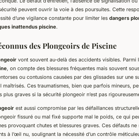
onque. Le défaut d’entretien, l’absence de signalisation ou
curité peuvent ouvrir la voie à des poursuites. Cette respo
ssité d’une vigilance constante pour limiter les
dangers plo
ques inattendus piscine
.
connus des Plongeoirs de Piscine
ongeoir
vont souvent au-delà des accidents visibles. Parmi 
ine
, on compte des blessures fréquentes mais souvent sou
ntorses ou contusions causées par des glissades sur une 
l maîtrisés. Ces traumatismes, bien que parfois mineurs, p
 plus graves si la sécurité plongeoir n’est pas rigoureusem
ngeoir
est aussi compromise par les défaillances structurell
ngeoir fissuré ou mal fixé supporte mal le poids, ce qui pe
nes provoquant chutes et blessures graves. Ces défauts ne 
ts à l’œil nu, soulignant la nécessité d’un contrôle méticuleu