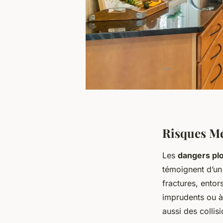
Risques Mé
Les
dangers pl
témoignent d’un
fractures, ento
imprudents ou à
aussi des collis