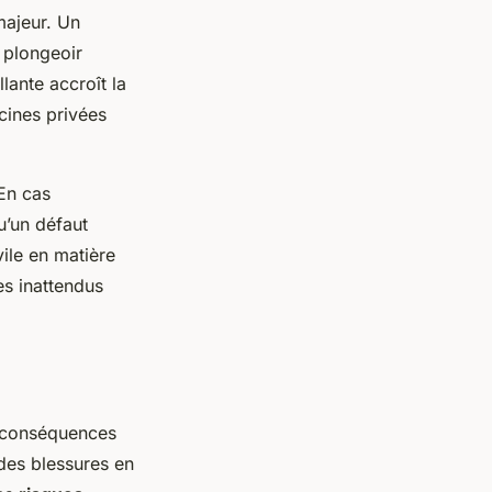
majeur. Un
 plongeoir
llante accroît la
cines privées
 En cas
u’un défaut
vile en matière
es inattendus
s conséquences
des blessures en