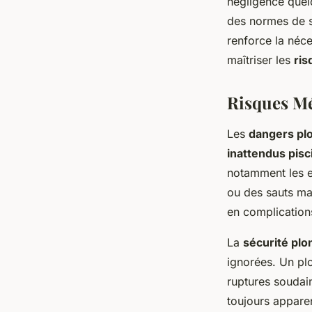
négligence quelc
des normes de sé
renforce la néce
maîtriser les
ris
Risques Mé
Les
dangers pl
inattendus pisc
notamment les e
ou des sauts ma
en complications
La
sécurité plo
ignorées. Un plo
ruptures soudai
toujours apparen