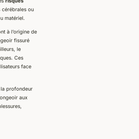
des
risques
s cérébrales ou
u matériel.
t à l’origine de
geoir fissuré
lleurs, le
sques. Ces
lisateurs face
: la profondeur
longeoir aux
blessures,