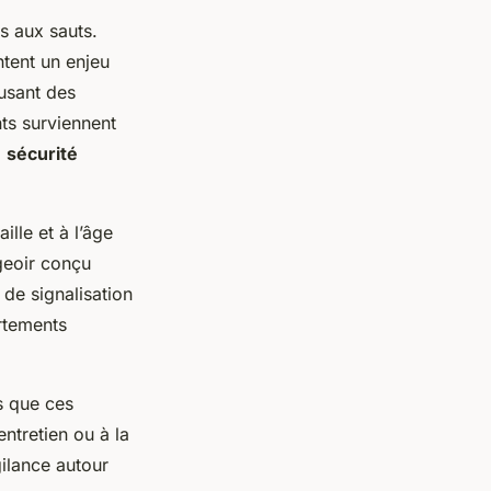
s aux sauts.
ntent un enjeu
usant des
ts surviennent
a
sécurité
ille et à l’âge
geoir conçu
de signalisation
rtements
s que ces
ntretien ou à la
gilance autour