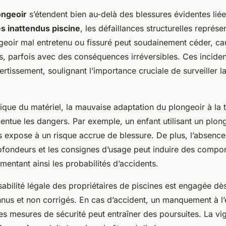
ongeoir
s’étendent bien au-delà des blessures évidentes liée
s inattendus piscine
, les défaillances structurelles représe
geoir mal entretenu ou fissuré peut soudainement céder, ca
s, parfois avec des conséquences irréversibles. Ces inciden
rtissement, soulignant l’importance cruciale de surveiller l
sique du matériel, la mauvaise adaptation du plongeoir à la ta
entue les dangers. Par exemple, un enfant utilisant un plon
 expose à un risque accrue de blessure. De plus, l’absence 
profondeurs et les consignes d’usage peut induire des compo
entant ainsi les probabilités d’accidents.
sabilité légale des propriétaires de piscines est engagée dè
nus et non corrigés. En cas d’accident, un manquement à l’e
s mesures de sécurité peut entraîner des poursuites. La vi