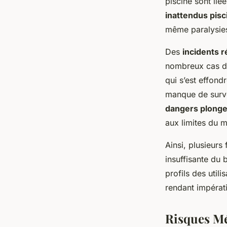
piscine sont liée
inattendus pisc
même paralysies
Des
incidents r
nombreux cas dra
qui s’est effond
manque de surve
dangers plonge
aux limites du m
Ainsi, plusieurs
insuffisante du 
profils des util
rendant impérat
Risques Mé