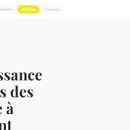
Maison
Piscine
Travaux
ssance
s des
e à
nt