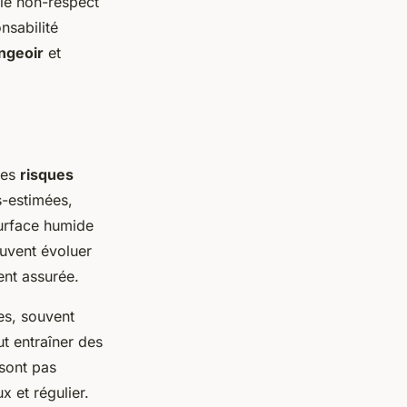
 le non-respect
nsabilité
ngeoir
et
les
risques
s-estimées,
surface humide
euvent évoluer
ent assurée.
es, souvent
ut entraîner des
sont pas
x et régulier.