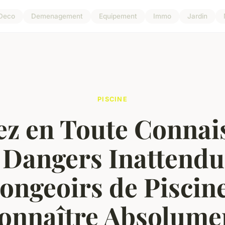
Deco
Demenagement
Equipement
Immo
Jardin
PISCINE
ez en Toute Connai
s Dangers Inattendu
ongeoirs de Piscin
onnaître Absolume