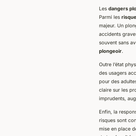
Les
dangers pl
Parmi les
risque
majeur. Un plon
accidents grave
souvent sans ave
plongeoir
.
Outre l’état phy
des usagers acc
pour des adultes
claire sur les 
imprudents, augm
Enfin, la respon
risques sont con
mise en place de