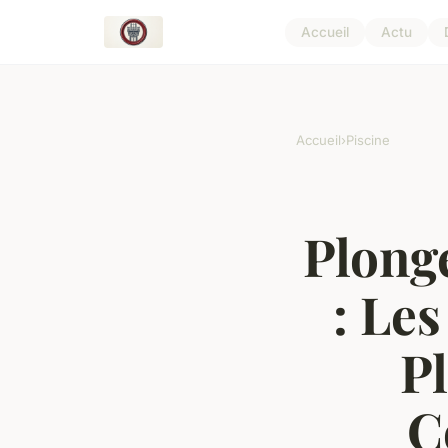
Accueil
Actu
Accueil
›
Piscine
Plong
: Le
Pl
C