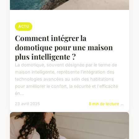
ACTU
Comment intégrer la
domotique pour une maison
plus intelligente ?
La domotique, souvent désignée par le terme de
maison intelligente, représente l'intégration des
technologies avancées au sein des habitations
pour améliorer le confort, la sécurité et l'efficacité
én...
23 avril 2025
8 min de lecture →