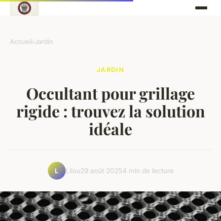
Accueil
›
Jardin
JARDIN
Occultant pour grillage
rigide : trouvez la solution
idéale
Lilou
29 août 2025
4 min de lecture
L