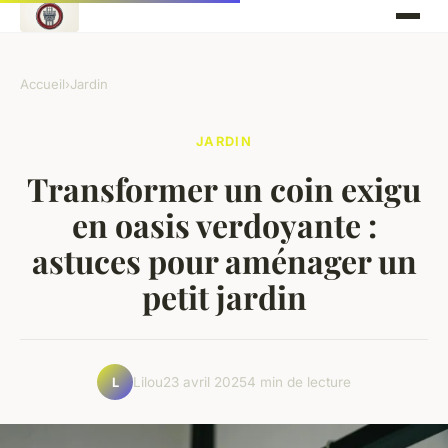
Accueil
›
Jardin
JARDIN
Transformer un coin exigu
en oasis verdoyante :
astuces pour aménager un
petit jardin
Lilou
23 avril 2025
4 min de lecture
L