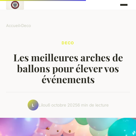
Accueil
›
Deco
DECO
Les meilleures arches de
ballons pour élever vos
événements
Lilou
6 octobre 2025
6 min de lecture
L