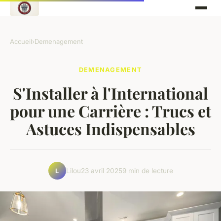
Accueil
›
Demenagement
DEMENAGEMENT
S'Installer à l'International
pour une Carrière : Trucs et
Astuces Indispensables
Lilou
23 avril 2025
9 min de lecture
L